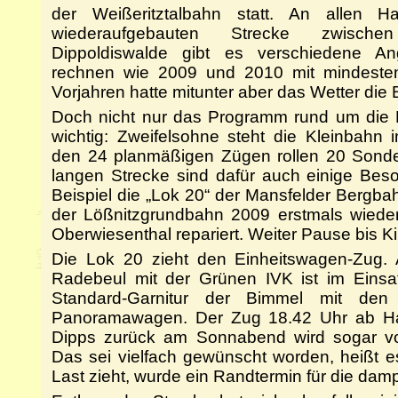
der Weißeritztalbahn statt. An allen H
wiederaufgebauten Strecke zwischen
Dippoldiswalde gibt es verschiedene An
rechnen wie 2009 und 2010 mit mindeste
Vorjahren hatte mitunter aber das Wetter die 
Doch nicht nur das Programm rund um die H
wichtig: Zweifelsohne steht die Kleinbahn i
den 24 planmäßigen Zügen rollen 20 Sonde
langen Strecke sind dafür auch einige Bes
Beispiel die „Lok 20“ der Mansfelder Bergbah
der Lößnitzgrundbahn 2009 erstmals wieder 
Oberwiesenthal repariert. Weiter Pause bis K
Die Lok 20 zieht den Einheitswagen-Zug. 
Radebeul mit der Grünen IVK ist im Einsa
Standard-Garnitur der Bimmel mit d
Panoramawagen. Der Zug 18.42 Uhr ab Ha
Dipps zurück am Sonnabend wird sogar vo
Das sei vielfach gewünscht worden, heißt es.
Last zieht, wurde ein Randtermin für die damp