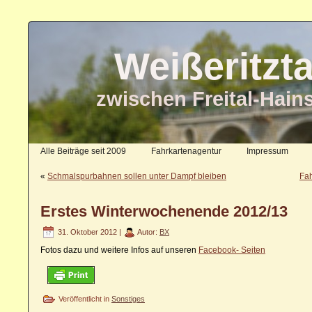
Weißeritzt
zwischen Freital-Hain
Alle Beiträge seit 2009
Fahrkartenagentur
Impressum
«
Schmalspurbahnen sollen unter Dampf bleiben
Fah
Erstes Winterwochenende 2012/13
31. Oktober 2012 |
Autor:
BX
Fotos dazu und weitere Infos auf unseren
Facebook- Seiten
Veröffentlicht in
Sonstiges