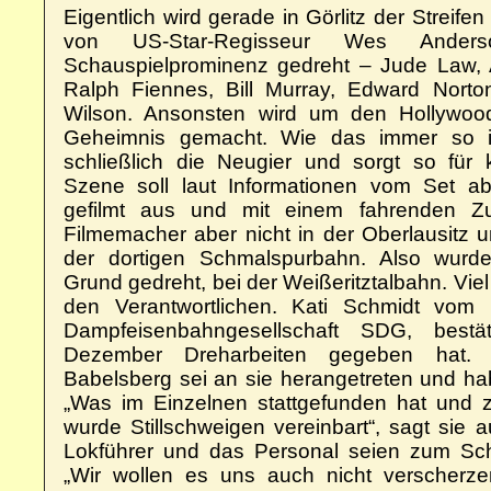
Eigentlich wird gerade in Görlitz der Streif
von US-Star-Regisseur Wes Ande
Schauspielprominenz gedreht – Jude Law, 
Ralph Fiennes, Bill Murray, Edward Nort
Wilson. Ansonsten wird um den Hollywood
Geheimnis gemacht. Wie das immer so 
schließlich die Neugier und sorgt so für
Szene soll laut Informationen vom Set ab
gefilmt aus und mit einem fahrenden Z
Filmemacher aber nicht in der Oberlausitz 
der dortigen Schmalspurbahn. Also wurde
Grund gedreht, bei der Weißeritztalbahn. Viel 
den Verantwortlichen. Kati Schmidt vom 
Dampfeisenbahngesellschaft SDG, bestä
Dezember Dreharbeiten gegeben hat. D
Babelsberg sei an sie herangetreten und ha
„Was im Einzelnen stattgefunden hat und 
wurde Stillschweigen vereinbart“, sagt sie 
Lokführer und das Personal seien zum Sc
„Wir wollen es uns auch nicht verscherze