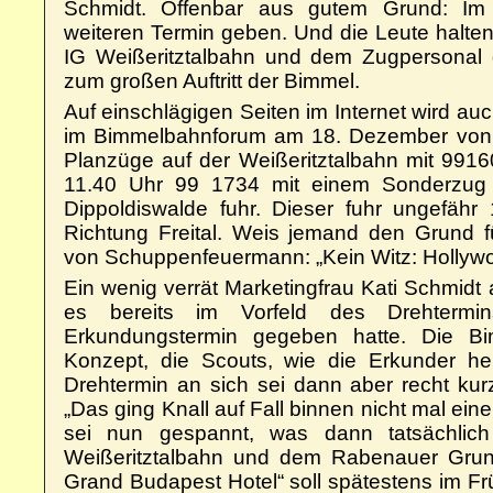
Schmidt. Offenbar aus gutem Grund: I
weiteren Termin geben. Und die Leute halten 
IG Weißeritztalbahn und dem Zugpersonal g
zum großen Auftritt der Bimmel.
Auf einschlägigen Seiten im Internet wird auch 
im Bimmelbahnforum am 18. Dezember von „
Planzüge auf der Weißeritztalbahn mit 9916
11.40 Uhr 99 1734 mit einem Sonderzug
Dippoldiswalde fuhr. Dieser fuhr ungefäh
Richtung Freital. Weis jemand den Grund fü
von Schuppenfeuermann: „Kein Witz: Hollywoo
Ein wenig verrät Marketingfrau Kati Schmid
es bereits im Vorfeld des Drehterm
Erkundungstermin gegeben hatte. Die B
Konzept, die Scouts, wie die Erkunder he
Drehtermin an sich sei dann aber recht kur
„Das ging Knall auf Fall binnen nicht mal ei
sei nun gespannt, was dann tatsächlic
Weißeritztalbahn und dem Rabenauer Grun
Grand Budapest Hotel“ soll spätestens im Fr