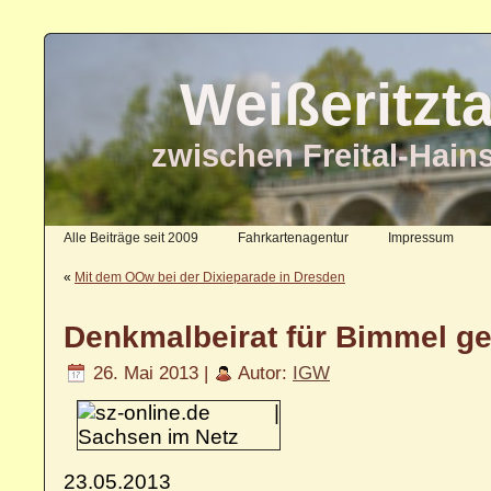
Weißeritzt
zwischen Freital-Hain
Alle Beiträge seit 2009
Fahrkartenagentur
Impressum
«
Mit dem OOw bei der Dixieparade in Dresden
Denkmalbeirat für Bimmel g
26. Mai 2013 |
Autor:
IGW
23.05.2013