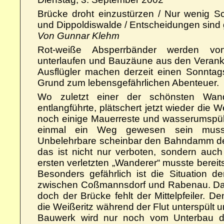
Brücke droht einzustürzen / Nur wenig S
und Dippoldiswalde / Entscheidungen sind 
Von Gunnar Klehm
Rot-weiße Absperrbänder werden von
unterlaufen und Bauzäune aus den Verank
Ausflügler machen derzeit einen Sonnta
Grund zum lebensgefährlichen Abenteuer.
Wo zuletzt einer der schönsten Wand
entlangführte, plätschert jetzt wieder die W
noch einige Mauerreste und wasserumspül
einmal ein Weg gewesen sein musste
Unbelehrbare scheinbar den Bahndamm der
das ist nicht nur verboten, sondern auch
ersten verletzten „Wanderer“ musste bereit
Besonders gefährlich ist die Situation d
zwischen Coßmannsdorf und Rabenau. Das 
doch der Brücke fehlt der Mittelpfeiler. 
die Weißeritz während der Flut unterspült 
Bauwerk wird nur noch vom Unterbau d