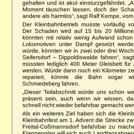
gehalten und ist akut einsturzgefährdet. „
Moment täuschen lassen, doch der Schad
andere als harmlos“, sagt Ralf Kempe, vom 
Der Kleinbahnbetrieb musste vorläufig vol
Der Schaden wird auf 15 bis 20 Million
könnten mit relativ wenig Aufwand schon
Lokomotiven unter Dampf gesetzt werden
würde, könnten wir in zwei oder drei Woc
Seifersdorf – Dippoldiswalde fahren“, sa
müssten lediglich 400 Meter Gleisbett für
werden. Würde dann noch ein Kilometer zers
repariert, könnte die Bahn sogar wi
Schmiedeberg fahren.
„Dieser Teilabschnitt würde uns schon we
präsent sein, auch wenn wir wissen, d
schnell nicht wieder befahrbar gemacht we
Als ein weiteres Ziel haben sich die Klein
Kleinbahnfest am 1. Advent die Strecke zw
Freital-Coßmannsdorf befahrbar zu mach
Etappenplan will sich auch Landtagsabgeo