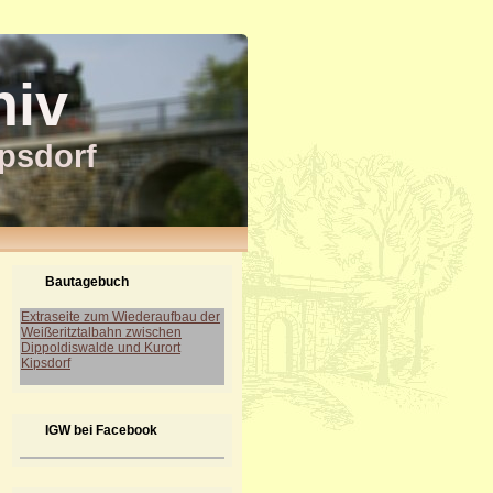
hiv
ipsdorf
Bautagebuch
Extraseite zum Wiederaufbau der
Weißeritztalbahn zwischen
Dippoldiswalde und Kurort
Kipsdorf
IGW bei Facebook