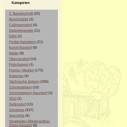
Kategorien
2. Bauabschnitt
(20)
Buschmühle
(2)
Coßmannsdorf
(4)
Dippoldiswalde
(11)
DNN
(2)
Freital-Hainsberg
(21)
Kurort Kipsdorf
(9)
Malter
(8)
Obercarsdorf
(14)
Potschappel
(1)
Presse / Medien
(175)
Rabenau
(4)
Sächsische Zeitung
(256)
Schmiedeberg
(10)
Schmiedeberg-Naundorf
(3)
SDG
(2)
Seifersdorf
(13)
Sonstiges
(337)
Spechtritz
(4)
Vorarbeiten Wiederaufbau
Dipps-Kipsdorf
(8)