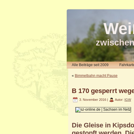
Wei
zwischen
Alle Beiträge seit 2009
Fahrkart
«
Bimmelbahn macht Pause
B 170 gesperrt wege
3. November 2016 |
Autor:
IGW
Die Gleise in Kips
gestopft werden. Die