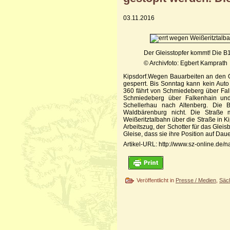
03.11.2016
Der Gleisstopfer kommt! Die 
© Archivfoto: Egbert Kamprath
Kipsdorf.
Wegen Bauarbeiten an den Gle
gesperrt. Bis Sonntag kann kein Aut
360 fährt von Schmiedeberg über Fal
Schmiedeberg über Falkenhain und
Schellerhau nach Altenberg. Die B
Waldbärenburg nicht. Die Straße
Weißeritztalbahn über die Straße in K
Arbeitszug, der Schotter für das Gleisb
Gleise, dass sie ihre Position auf Daue
Artikel-URL: http://www.sz-online.de
Veröffentlicht in
Presse / Medien
,
Säc