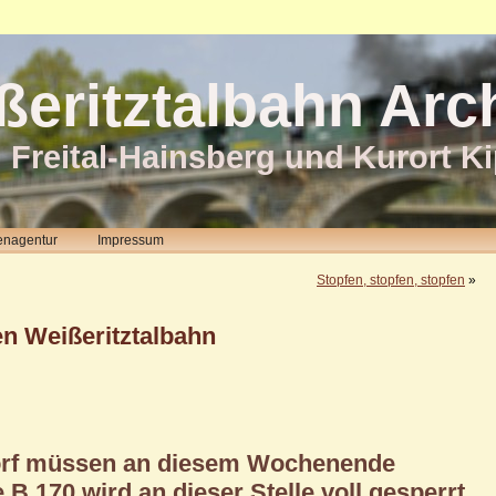
ßeritztalbahn Arc
 Freital-Hainsberg und Kurort K
enagentur
Impressum
Stopfen, stopfen, stopfen
»
n Weißeritztalbahn
dorf müssen an diesem Wochenende
 B 170 wird an dieser Stelle voll gesperrt.