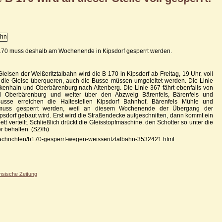
B170 muss deshalb am Wochenende in Kipsdorf gesperrt werden.
isen der Weißeritztalbahn wird die B 170 in Kipsdorf ab Freitag, 19 Uhr, voll
o die Gleise überqueren, auch die Busse müssen umgeleitet werden. Die Linie
kenhain und Oberbärenburg nach Altenberg. Die Linie 367 fährt ebenfalls von
 Oberbärenburg und weiter über den Abzweig Bärenfels, Bärenfels und
usse erreichen die Haltestellen Kipsdorf Bahnhof, Bärenfels Mühle und
 muss gesperrt werden, weil an diesem Wochenende der Übergang der
ipsdorf gebaut wird. Erst wird die Straßendecke aufgeschnitten, dann kommt ein
ett verteilt. Schließlich drückt die Gleisstopfmaschine. den Schotter so unter die
r behalten. (SZ/fh)
/nachrichten/b170-gesperrt-wegen-weisseritztalbahn-3532421.html
hsische Zeitung