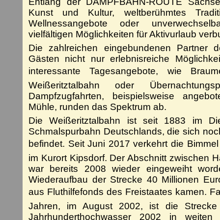
Entlang der DAMPFBAHN-ROUTE Sachse
Kunst und Kultur, weltberühmtes Tradit
Wellnessangebote oder unverwechselba
vielfältigen Möglichkeiten für Aktivurlaub ver
Die zahlreichen eingebundenen Partner d
Gästen nicht nur erlebnisreiche Möglichk
interessante Tagesangebote, wie Brau
Weißeritztalbahn oder Übernachtungsp
Dampfzugfahrten, beispielsweise angeb
Mühle, runden das Spektrum ab.
Die Weißeritztalbahn ist seit 1883 im Di
Schmalspurbahn Deutschlands, die sich noch
befindet. Seit Juni 2017 verkehrt die Bimme
im Kurort Kipsdorf. Der Abschnitt zwischen 
war bereits 2008 wieder eingeweiht word
Wiederaufbau der Strecke 40 Millionen Eur
aus Fluthilfefonds des Freistaates kamen. F
Jahren, im August 2002, ist die Strecke
Jahrhunderthochwasser 2002 in weiten T