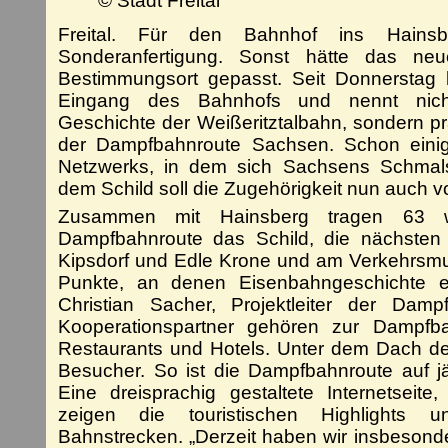
© Stadt Freital
Freital.
Für den Bahnhof ins Hainsbe
Sonderanfertigung. Sonst hätte das ne
Bestimmungsort gepasst. Seit Donnerstag
Eingang des Bahnhofs und nennt nich
Geschichte der Weißeritztalbahn, sondern präs
der Dampfbahnroute Sachsen. Schon einige
Netzwerks, in dem sich Sachsens Schmals
dem Schild soll die Zugehörigkeit nun auch vo
Zusammen mit Hainsberg tragen 63 w
Dampfbahnroute das Schild, die nächsten
Kipsdorf und Edle Krone und am Verkehrsm
Punkte, an denen Eisenbahngeschichte er
Christian Sacher, Projektleiter der Dam
Kooperationspartner gehören zur Dampfba
Restaurants und Hotels. Unter dem Dach d
Besucher. So ist die Dampfbahnroute auf jä
Eine dreisprachig gestaltete Internetsei
zeigen die touristischen Highlights 
Bahnstrecken. „Derzeit haben wir insbesond