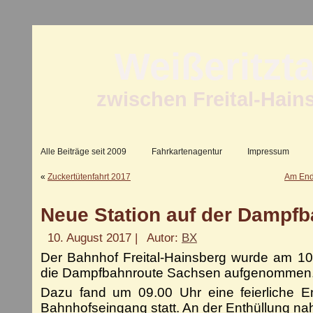
Weißeritzt
zwischen Freital-Hain
Alle Beiträge seit 2009
Fahrkartenagentur
Impressum
«
Zuckertütenfahrt 2017
Am Endp
Neue Station auf der Dampf
10. August 2017 |
Autor:
BX
Der Bahnhof Freital-Hainsberg wurde am 10.
die Dampfbahnroute Sachsen aufgenommen
Dazu fand um 09.00 Uhr eine feierliche E
Bahnhofseingang statt. An der Enthüllung nah