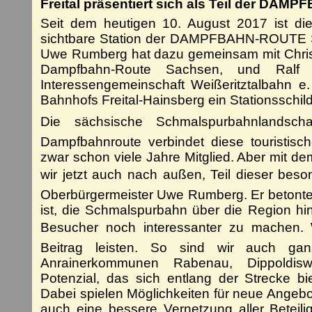
Freital präsentiert sich als Teil der
DAMPFB
Seit dem heutigen 10. August 2017 ist die 
sichtbare Station der DAMPFBAHN-ROUTE S
Uwe Rumberg hat dazu gemeinsam mit Christi
Dampfbahn-Route Sachsen, und Ralf 
Interessengemeinschaft Weißeritztalbahn e
Bahnhofs Freital-Hainsberg ein Stationsschild 
Die sächsische Schmalspurbahnlandsch
Dampfbahnroute verbindet diese touristisch
zwar schon viele Jahre Mitglied. Aber mit dem
wir jetzt auch nach außen, Teil dieser beso
Oberbürgermeister Uwe Rumberg. Er betonte,
ist, die Schmalspurbahn über die Region hi
Besucher noch interessanter zu machen. 
Beitrag leisten. So sind wir auch gan
Anrainerkommunen Rabenau, Dippoldis
Potenzial, das sich entlang der Strecke bi
Dabei spielen Möglichkeiten für neue Angeb
auch eine bessere Vernetzung aller Beteili