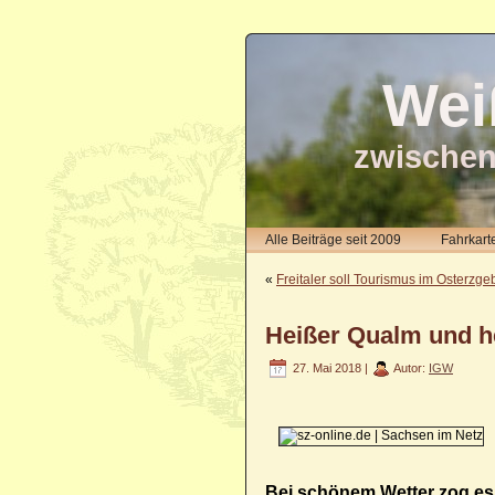
Wei
zwischen
Alle Beiträge seit 2009
Fahrkart
«
Freitaler soll Tourismus im Osterzge
Heißer Qualm und h
27. Mai 2018 |
Autor:
IGW
Bei schönem Wetter zog es