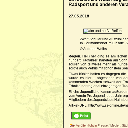
Radsport und anderen Vera
27.05.2018
Zwölf Schüler und Auszubilde
in Coßmannsdorf im Einsatz. 
© Andreas Weihs
Region.
Heiß her ging es am letzten
hundert Radfahrer starteten am Sonna
Touren von teilweise mehr als hunde
sorgte auch Petrus mit schönstem So
Etwas kühler hatten es dagegen die B
wurde es hier – abgesehen von den 
kommenden Wochen schwelt der Tradi
Erhalt einer regional einzigartigen Tra
Etliche Jugendliche kamen außerdem 
vom Verein Pro Jugend jedes Jahr org
Mitgliedern des Jugendclubs Hainsber
Artikel-URL: http://www.sz-online.de/
Veröffentlicht in
Presse / Medien
,
Säc