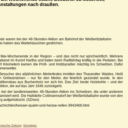
nstaltungen nach draußen.
nde waren bei der 48-Stunden-Aktion am Bahnhof der Weißeritztalbahn
Sie haben das Wartehäuschen gestrichen.
 Mai-Wochenende in der Region – und das nicht nur sprichwörtlich. Mehrere
bend im Kurort Hartha und traten beim Radfahrtag kräftig in die Pedalen. Bei
rt Kilometern kamen die Profi- und Hobbyradler mächtig ins Schwitzen. Dafür
mmerwetter.
esucher des alljährlichen Meilerfestes inmitten des Tharandter Waldes. Heiß
Grillwürstchen – nur für den Meiler, der feierlich gezündet wurde. In den
tionsbau aus Buchenholz vor sich hin. Das Ziel: beste Holzkohle – und der
dition, die auf das Jahr 1846 zurückgeht.
bei der landkreisweiten 48-Stunden-Aktion ins Schwitzen, die unter anderem
anisiert wird. Die Haltstelle Coßmannsdorf der Weißeritztalbahn wurde von den
g aufgehübscht. (SZ/ves)
nachrichten/heisser-qualm-und-heisse-reifen-3943468.html
hsische Zeitung
,
Sonstiges