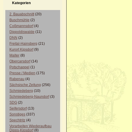
Kategorien
2. Bauabschnitt
(20)
Buschmühle
(2)
Coßmannsdorf
(4)
Dippoldiswalde
(11)
DNN
(2)
Freital-Hainsberg
(21)
Kurort Kipsdorf
(9)
Malter
(8)
Obercarsdorf
(14)
Potschappel
(1)
Presse / Medien
(175)
Rabenau
(4)
Sächsische Zeitung
(256)
Schmiedeberg
(10)
Schmiedeberg-Naundorf
(3)
SDG
(2)
Seifersdorf
(13)
Sonstiges
(337)
Spechtritz
(4)
Vorarbeiten Wiederaufbau
Dipps-Kipsdorf
(8)