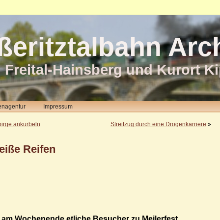
ßeritztalbahn Arc
 Freital-Hainsberg und Kurort K
enagentur
Impressum
birge ankurbeln
Streifzug durch eine Drogenkarriere
»
eiße Reifen
 am Wochenende etliche Besucher zu Meilerfest,