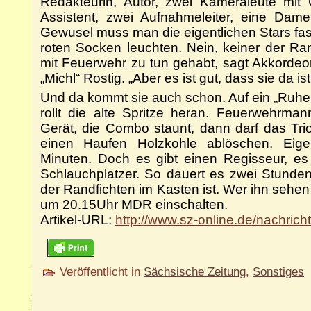
Redakteurin, Autor, zwei Kameraleute mit G
Assistent, zwei Aufnahmeleiter, eine Dam
Gewusel muss man die eigentlichen Stars fast
roten Socken leuchten. Nein, keiner der Ra
mit Feuerwehr zu tun gehabt, sagt Akkordeo
„Michl“ Rostig. „Aber es ist gut, dass sie da i
Und da kommt sie auch schon. Auf ein „Ruhe!“
rollt die alte Spritze heran. Feuerwehrman
Gerät, die Combo staunt, dann darf das Tri
einen Haufen Holzkohle ablöschen. Eige
Minuten. Doch es gibt einen Regisseur, es
Schlauchplatzer. So dauert es zwei Stunden
der Randfichten im Kasten ist. Wer ihn sehen 
um 20.15Uhr MDR einschalten.
Artikel-URL:
http://www.sz-online.de/nachrich
Veröffentlicht in
Sächsische Zeitung
,
Sonstiges