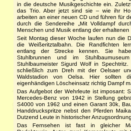
in die deutsche Musikgeschichte ein. Zulet
das Trio. Aber jetzt sind sie – wie ihr Ho
arbeiten an einer neuen CD und führen für 
durch die Sendereihe „Mit Volldampf dur
Menschen und Musik entlang der erhaltenen
Seit Montag dieser Woche laufen nun die 
die Weißeritztalbahn. Die Randfichten l
entlang der Strecke kennen. Sie hab
Stuhlbrunnen und im Stuhlbaumuseum
Stuhlbaumeister Sigurd Wolf in Spechtrit
schließlich zum Dreh mit der Oelsaer un
Waldstadion von Oelsa. Hier sollten d
eigenhändigen Löscheinsatz richtig Dampf 
Das Aufgebot der Wehrleute ist imposant: 
Mercedes-Benz von 1942 in Stellung gebr
S4000 von 1962 und einen Garant 30k, Bauj
Handdruckspritze nebst den Pferden Maik
Dutzend Leute in historischer Anzugsordnung
Das Fernsehen ist fast in gleicher Man