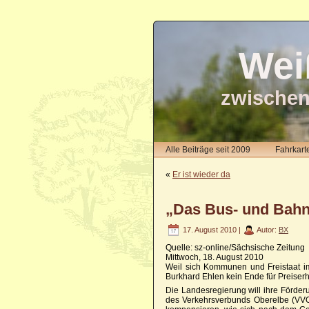
Wei
zwischen
Alle Beiträge seit 2009
Fahrkart
«
Er ist wieder da
„Das Bus- und Bahn
17. August 2010 |
Autor:
BX
Quelle: sz-online/Sächsische Zeitung
Mittwoch, 18. August 2010
Weil sich Kommunen und Freistaat i
Burkhard Ehlen kein Ende für Preise
Die Landesregierung will ihre Förder
des Verkehrsverbunds Oberelbe (VVO)