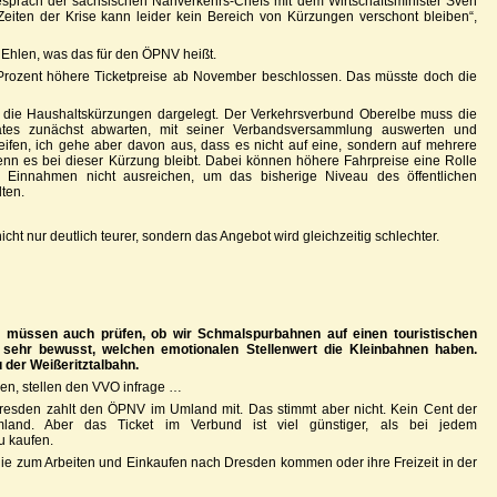
spräch der sächsischen Nahverkehrs-Chefs mit dem Wirtschaftsminister Sven
 Zeiten der Krise kann leider kein Bereich von Kürzungen verschont bleiben“,
Ehlen, was das für den ÖPNV heißt.
 Prozent höhere Ticketpreise ab November beschlossen. Das müsste doch die
ür die Haushaltskürzungen dargelegt. Der Verkehrsverbund Oberelbe muss die
aates zunächst abwarten, mit seiner Verbandsversammlung auswerten und
greifen, ich gehe aber davon aus, dass es nicht auf eine, sondern auf mehrere
enn es bei dieser Kürzung bleibt. Dabei können höhere Fahrpreise eine Rolle
se Einnahmen nicht ausreichen, um das bisherige Niveau des öffentlichen
ten.
cht nur deutlich teurer, sondern das Angebot wird gleichzeitig schlechter.
ir müssen auch prüfen, ob wir Schmalspurbahnen auf einen touristischen
t sehr bewusst, welchen emotionalen Stellenwert die Kleinbahnen haben.
 der Weißeritztalbahn.
den, stellen den VVO infrage …
resden zahlt den ÖPNV im Umland mit. Das stimmt aber nicht. Kein Cent der
and. Aber das Ticket im Verbund ist viel günstiger, als bei jedem
u kaufen.
die zum Arbeiten und Einkaufen nach Dresden kommen oder ihre Freizeit in der