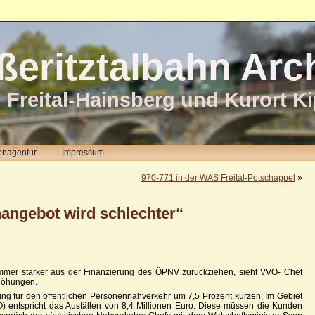
ßeritztalbahn Arc
 Freital-Hainsberg und Kurort K
enagentur
Impressum
970-771 in der WAS Freital-Potschappel
»
angebot wird schlechter“
mmer stärker aus der Finanzierung des ÖPNV zurückziehen, sieht VVO- Chef
rhöhungen.
ung für den öffentlichen Personennahverkehr um 7,5 Prozent kürzen. Im Gebiet
 entspricht das Ausfällen von 8,4 Millionen Euro. Diese müssen die Kunden