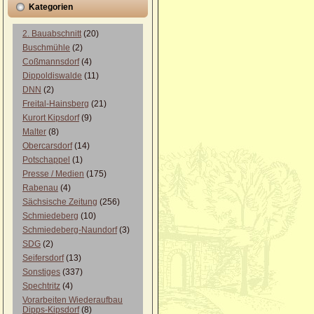
Kategorien
2. Bauabschnitt
(20)
Buschmühle
(2)
Coßmannsdorf
(4)
Dippoldiswalde
(11)
DNN
(2)
Freital-Hainsberg
(21)
Kurort Kipsdorf
(9)
Malter
(8)
Obercarsdorf
(14)
Potschappel
(1)
Presse / Medien
(175)
Rabenau
(4)
Sächsische Zeitung
(256)
Schmiedeberg
(10)
Schmiedeberg-Naundorf
(3)
SDG
(2)
Seifersdorf
(13)
Sonstiges
(337)
Spechtritz
(4)
Vorarbeiten Wiederaufbau
Dipps-Kipsdorf
(8)