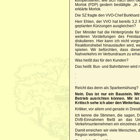
kompensieren, wie sich nach dem Ge
Morlok (FDP) gestern bestätigte. „In
erklärte Morlok.
Die SZ fragte den VVO-Chef Burkhard 
Herr Ehlen, der VVO hat bereits 3,2
geplanten Kürzungen ausgleichen?
Der Minister hat die Hintergründe f
weiteren Vorstellungen des Freist
diskutieren. Hier kann ich nicht vor
Reaktionshebel hinauslaufen wird, w
spielen. Wir befürchten, dass die
Nahverkehrs im Verbundraum zu erhal
Was heißt das für den Kunden?
Das heißt: Bus- und Bahnfahren wird ni
.
.
.
Reicht das denn als Sparbemühung?
Nein. Das ist nur ein Baustein. W
Betrieb ausrichten können. Mir is
Kritisch sehe ich aber den Weiterbau
Kritiker, vor allem und gerade in Dres
Ich kenne die Stimmen, die sagen, D
DVB-Einnahmen fließt an das Uml
Verkehrsunternehmen ein einzelnes z
Damit erreichen wir viele Menschen, 
Region verbringen.