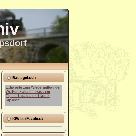
hiv
ipsdorf
Bautagebuch
Extraseite zum Wiederaufbau der
Weißeritztalbahn zwischen
Dippoldiswalde und Kurort
Kipsdorf
IGW bei Facebook