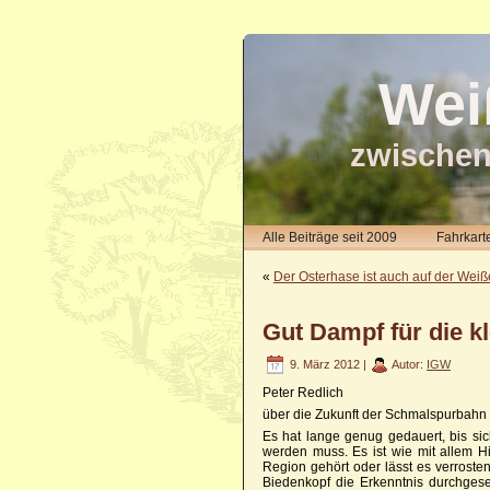
Wei
zwischen
Alle Beiträge seit 2009
Fahrkart
«
Der Osterhase ist auch auf der Weiß
Gut Dampf für die k
9. März 2012 |
Autor:
IGW
Peter Redlich
über die Zukunft der Schmalspurbahn
Es hat lange genug gedauert, bis si
werden muss. Es ist wie mit allem 
Region gehört oder lässt es verroste
Biedenkopf die Erkenntnis durchges