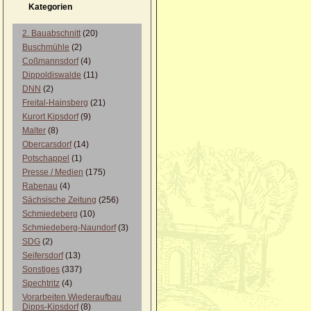
Kategorien
2. Bauabschnitt
(20)
Buschmühle
(2)
Coßmannsdorf
(4)
Dippoldiswalde
(11)
DNN
(2)
Freital-Hainsberg
(21)
Kurort Kipsdorf
(9)
Malter
(8)
Obercarsdorf
(14)
Potschappel
(1)
Presse / Medien
(175)
Rabenau
(4)
Sächsische Zeitung
(256)
Schmiedeberg
(10)
Schmiedeberg-Naundorf
(3)
SDG
(2)
Seifersdorf
(13)
Sonstiges
(337)
Spechtritz
(4)
Vorarbeiten Wiederaufbau
Dipps-Kipsdorf
(8)