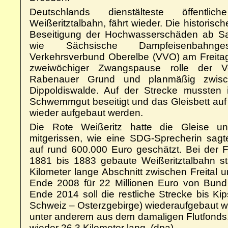
Deutschlands dienstälteste öffentli
Weißeritztalbahn, fährt wieder. Die historis
Beseitigung der Hochwasserschäden ab Sa
wie Sächsische Dampfeisenbahnge
Verkehrsverbund Oberelbe (VVO) am Freitag 
zweiwöchiger Zwangspause rolle der V
Rabenauer Grund und planmäßig zwisch
Dippoldiswalde. Auf der Strecke mussten
Schwemmgut beseitigt und das Gleisbett auf
wieder aufgebaut werden.
Die Rote Weißeritz hatte die Gleise un
mitgerissen, wie eine SDG-Sprecherin sagt
auf rund 600.000 Euro geschätzt. Bei der F
1881 bis 1883 gebaute Weißeritztalbahn st
Kilometer lange Abschnitt zwischen Freital 
Ende 2008 für 22 Millionen Euro von Bund 
Ende 2014 soll die restliche Strecke bis Ki
Schweiz – Osterzgebirge) wiederaufgebaut we
unter anderem aus dem damaligen Flutfonds.
wieder 26,3 Kilometer lang. (dpa)