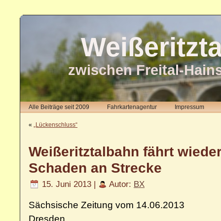
Weißeritzt
zwischen Freital-Hain
Alle Beiträge seit 2009
Fahrkartenagentur
Impressum
«
„Lückenschluss“
Weißeritztalbahn fährt wiede
Schaden an Strecke
15. Juni 2013 |
Autor:
BX
Sächsische Zeitung vom 14.06.2013
Dresden.