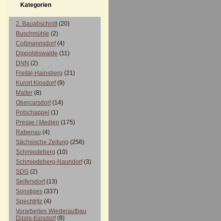
Kategorien
2. Bauabschnitt
(20)
Buschmühle
(2)
Coßmannsdorf
(4)
Dippoldiswalde
(11)
DNN
(2)
Freital-Hainsberg
(21)
Kurort Kipsdorf
(9)
Malter
(8)
Obercarsdorf
(14)
Potschappel
(1)
Presse / Medien
(175)
Rabenau
(4)
Sächsische Zeitung
(256)
Schmiedeberg
(10)
Schmiedeberg-Naundorf
(3)
SDG
(2)
Seifersdorf
(13)
Sonstiges
(337)
Spechtritz
(4)
Vorarbeiten Wiederaufbau
Dipps-Kipsdorf
(8)