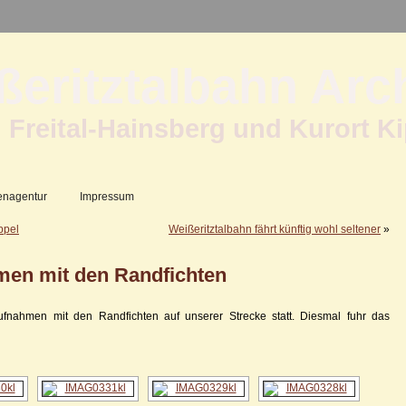
ßeritztalbahn Arc
 Freital-Hainsberg und Kurort K
enagentur
Impressum
ppel
Weißeritztalbahn fährt künftig wohl seltener
»
men mit den Randfichten
fnahmen mit den Randfichten auf unserer Strecke statt. Diesmal fuhr das