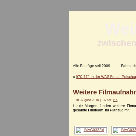
Wei
zwischen
Alle Beiträge seit 2009
Fahrkart
«
970-771 in der WAS Freital-Potscha
Weitere Filmaufnah
18. August 2010 |
Autor:
BX
Heute Morgen fanden weitere Fimau
gesamte Filmteam im Planzug mit.