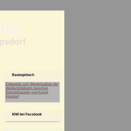
hiv
ipsdorf
Bautagebuch
Extraseite zum Wiederaufbau der
Weißeritztalbahn zwischen
Dippoldiswalde und Kurort
Kipsdorf
IGW bei Facebook