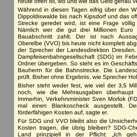
heute offen ist, wo und wie das Geld genau v
Während in diesen Tagen eifrig über den 
Dippoldiswalde bis nach Kipsdorf und das off
Strecke geredet wird, ist eine Frage völli
Nämlich wer die gut drei Millionen Euro
Bauabschnitt zahlt. Der ist nach Auss
Oberelbe (VVO) bis heute nicht komplett abg
der Sprecher der Landesdirektion Dresden.
Dampfeisenbahngesellschaft (SDG) im Feb
Ordner übergeben. So steht es im Geschäfts
Bauherrn für die Bahnstrecke. Die Landesdi
prüft. Bisher ohne Ergebnis, wie Sprecher H
Bisher steht weder fest, wie viel der 3,5 Mil
noch, wie die Mehrausgaben überhaupt
Immerhin, Verkehrsminister Sven Morlok (F
mal einen Blankoscheck ausgestellt. De
förderfähigen Kosten auf, sagte er.
Für SDG und VVO bleibt also die Unsicherhei
Kosten tragen, die übrig bleiben? SDG-Ch
Land prinzipiell in der Pflicht: „Ich 