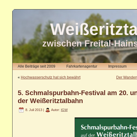
Weißeritzt
zwischen Freital-Hain
Alle Beiträge seit 2009
Fahrkartenagentur
Impressum
«
Hochwasserschutz hat sich bewährt
Der Wanderw
5. Schmalspurbahn-Festival am 20. und
der Weißeritztalbahn
8. Juli 2013 |
Autor:
IGW