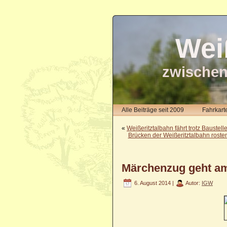
Wei
zwischen
Alle Beiträge seit 2009
Fahrkart
«
Weißeritztalbahn fährt trotz Baustell
Brücken der Weißeritztalbahn rosten
Märchenzug geht am 
6. August 2014 |
Autor:
IGW