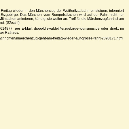
eitag wieder in den Märchenzug der Weißeritztalbahn einsteigen, informiert
Erzgebirge. Das Märchen vom Rumpelstilzchen wird auf der Fahrt nicht nur
tmachen animieren, kündigt sie weiter an. Treff für die Märchenzugfahrt ist am
f. (SZ/schl)
614877, per E-Mail: dippoldiswalde@erzgebirge-tourismus.de oder direkt im
ser Rathaus.
/nachrichten/maerchenzug-geht-am-freitag-wieder-auf-grosse-fahrt-2898171.html