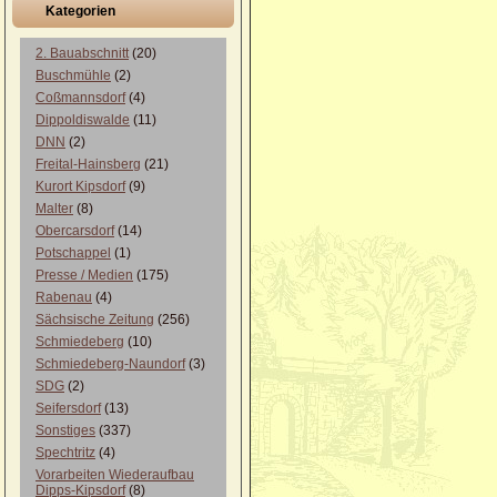
Kategorien
2. Bauabschnitt
(20)
Buschmühle
(2)
Coßmannsdorf
(4)
Dippoldiswalde
(11)
DNN
(2)
Freital-Hainsberg
(21)
Kurort Kipsdorf
(9)
Malter
(8)
Obercarsdorf
(14)
Potschappel
(1)
Presse / Medien
(175)
Rabenau
(4)
Sächsische Zeitung
(256)
Schmiedeberg
(10)
Schmiedeberg-Naundorf
(3)
SDG
(2)
Seifersdorf
(13)
Sonstiges
(337)
Spechtritz
(4)
Vorarbeiten Wiederaufbau
Dipps-Kipsdorf
(8)