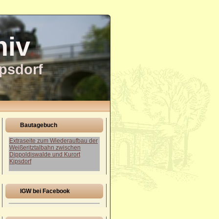
hiv
ipsdorf
Bautagebuch
Extraseite zum Wiederaufbau der
Weißeritztalbahn zwischen
Dippoldiswalde und Kurort
Kipsdorf
IGW bei Facebook