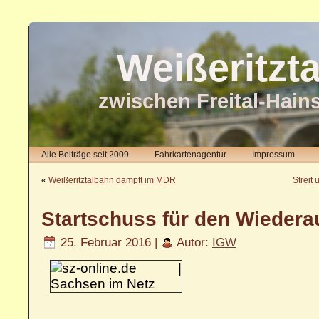
Weißeritzt
zwischen Freital-Hain
Alle Beiträge seit 2009
Fahrkartenagentur
Impressum
«
Weißeritztalbahn dampft im MDR
Streit
Startschuss für den Wiedera
25. Februar 2016 |
Autor:
IGW