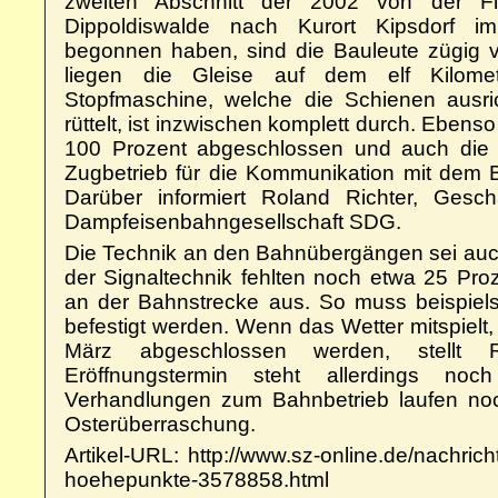
zweiten Abschnitt der 2002 von der Fl
Dippoldiswalde nach Kurort Kipsdorf i
begonnen haben, sind die Bauleute zügig
liegen die Gleise auf dem elf Kilomet
Stopfmaschine, welche die Schienen ausri
rüttelt, ist inzwischen komplett durch. Ebens
100 Prozent abgeschlossen und auch die 
Zugbetrieb für die Kommunikation mit dem Ba
Darüber informiert Roland Richter, Gesch
Dampfeisenbahngesellschaft SDG.
Die Technik an den Bahnübergängen sei auch 
der Signaltechnik fehlten noch etwa 25 Pro
an der Bahnstrecke aus. So muss beispie
befestigt werden. Wenn das Wetter mitspielt
März abgeschlossen werden, stellt R
Eröffnungstermin steht allerdings no
Verhandlungen zum Bahnbetrieb laufen noch.
Osterüberraschung.
Artikel-URL: http://www.sz-online.de/nachric
hoehepunkte-3578858.html