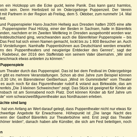
n ein Holzkopp um die Ecke guckt, keine Panik. Das kann ganz harmlos,
eich sein. Denn Herbstzeit ist im Osterzgebirge Puppenzeit. Der Verein
rt mit Partnern in der Region ab Freitag, dem 5. Oktober, zum nunmehr 14. Mal
est.
 und Puppenspieler Hans-Joachim Hellwig aus Dresden hatten 2005 eine alte
n. Puppenspieler Paul Hölzig, einer der Besten in Sachsen, hatte in Bärenfels
efunden, nachdem er im Zweiten Weltkrieg in Dresden ausgebombt worden war.
Westdeutschland ging, verschwanden auch die Bärenfelser Puppenspiele – bis
Das Fest hat sich einen Namen gemacht, lockt bis zu 1 800 Besucher an. Auch
 20 Vorstellungen. Namhafte Puppenbühnen aus Deutschland werden erwartet.
ans des Puppentheaters und neugierige Entdecker des Genres“, sagt der
us Radebeul, der 2016 den Staffelstab von seinem Vater übernahm. „Wir sind
n Geschmack etwas anbieten zu können.“
e Puppenspiele
zum Theater durch das Puppenspiel. Das ist bei dem Festival im Osterzgebirge
er gibt es mehrere Veranstaltungen. Schon ab drei Jahre zum Beispiel können
10.30 Uhr, im Bärensteiner Geißlerhaus „Wind im Gummistiefel“ vom Theater
t es auch noch für das Figurentheater rudolf & voland aus Birkwalde, das am
nfels „Die 3 kleinen Schweinchen“ zeigt. Das Stück ist geeignet für Kinder ab
hnsbach ist am Sonnabend noch Platz. Dort können Kinder ab fünf Jahre um
te“ vom schwarzweißfigurentheater aus Nordhausen erleben.
ächte sind lang
 hat von Anfang an Wert darauf gelegt, dass Puppentheater nicht nur etwas für
chwertige Angebote für Erwachsene. Höhepunkt ist „Die lange Nacht des
nn der Gasthof Bärenfels zur Theaterbühne wird. Erst zeigt das Theater
öner leiden“, danach haben alle Künstler, die sich am Fest beteiligen, noch
en