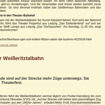
l über Bärenfels hinaus wachsen lassen. An zehn Orten zwischen Altenberg,
 gibt es Vorstellungen. Und die Veranstalter sind immer wieder bemüht, neue
ziehen. So sind diesmal erstmals dabei das Geißlerhaus Bärenstein und das
tein.
ahn in den Theater-Bahnhof
ann mit der Weißeritztalbahn bis Kurort Kipsdorf fahren. Dort wird der Bahnhof
Uhr, führt das Theater Fingerhut aus Leipzig „Das Elefantenkind“ auf und am
r Steffi Lampe aus Leipzig „Das Tierhäuschen“. Am Sonntag, 11.30 Uhr, zeigt
Däumelinchen“.
nachrichten/hase-igel-und-entlein-flitzen-ueber-die-buehne-4025028.html
hsische Zeitung
r Weißeritztalbahn
sind auf der Strecke mehr Züge unterwegs. Sie
Theaterfest.
erien fährt die Weißeritztalbahn viermal täglich von Freital-Hainsberg bis zum
rsverbund Oberelbe (VVO) mit. „Auf der Strecke rollt neben dem planmäßigen Zug
chsbahn aus den 1960er-Jahren“, erläutert Mirko Froß, Eisenbahnbetriebsleiter