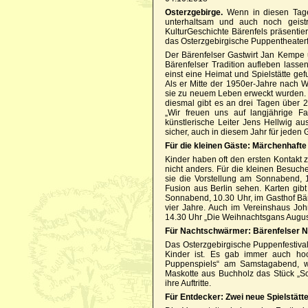
Osterzgebirge.
Wenn in diesen Tage
unterhaltsam und auch noch geistr
KulturGeschichte Bärenfels präsentie
das Osterzgebirgische Puppentheaterf
Der Bärenfelser Gastwirt Jan Kempe
Bärenfelser Tradition aufleben lasse
einst eine Heimat und Spielstätte g
Als er Mitte der 1950er-Jahre nach 
sie zu neuem Leben erweckt wurden. 
diesmal gibt es an drei Tagen über
„Wir freuen uns auf langjährige F
künstlerische Leiter Jens Hellwig a
sicher, auch in diesem Jahr für jede
Für die kleinen Gäste: Märchenhaft
Kinder haben oft den ersten Kontakt 
nicht anders. Für die kleinen Besuch
sie die Vorstellung am Sonnabend, 
Fusion aus Berlin sehen. Karten gib
Sonnabend, 10.30 Uhr, im Gasthof Bäre
vier Jahre. Auch im Vereinshaus Jo
14.30 Uhr „Die Weihnachtsgans Augus
Für Nachtschwärmer: Bärenfelser N
Das Osterzgebirgische Puppenfestival
Kinder ist. Es gab immer auch ho
Puppenspiels“ am Samstagabend, we
Maskotte aus Buchholz das Stück „Sch
ihre Auftritte.
Für Entdecker: Zwei neue Spielstätt