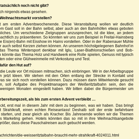
tatsächlich noch nicht gibt?
noch nirgends etwas gesehen.
 Weihnachtsmarkt vorstellen?
 am ersten Adventswochenende. Diese Veranstaltung wollen wir deutlich
em Gast soll in der Bahn selbst, aber auch an den Bahnhöfen etwas geboten
liches. Um verschiedene Zielgruppen anzusprechen, ist die Idee, an jedem
htlich zu präsentieren. So könnten wir uns zum Beispiel in Freital-Hainsberg
e Eis(en)-Bahn mit Eisshow im Hains vorstellen. Oder in der Rabenauer Mühle
er auch selbst Kerzen ziehen können. An unserem höchstgelegenen Bahnhof in
das Thema Wintersport denkbar mit Iglu, Laser-Biathlonschießen und Bob-
n könnte das Thema Holz und Handwerk eine Rolle spielen, Genuss mit typisch
ten oder eine Glühweinmeile mit Verkostung und Test.
dafür den Hut auf?
r die Leute vor Ort müssen mitmachen, sich einbringen. Wir in der Arbeitsgruppe
 jetzt Ideen. Wir stehen mit den Orten entlang der Strecke in Kontakt und
as sie sich noch vorstellen können. Dazu müssen dann Mitwirkende gesucht
, soll Aufgabe des Projektmanagers der Weißeritztalbahn sein, den die
enigen Monaten eingestellt haben. Wir bitten dabei die Bürgermeister um
rbereitungszeit, als bis zum ersten Advent verbleibt …
ückt, erst mal in diesem Jahr mit dem zu beginnen, was wir haben. Das bringt
 Strahlkraft, einen echten Reiseanlass! Deshalb soll der erste befahrbare
tarten, und zwar gleich als Kracher. Bis Jahresende wollen wir die Themen
s Marketing gehen. Hotels könnten das so mit in ihre Weihnachtsangebote
größer, dass diese Pauschalreisen auch gebucht werden.
nachrichten/die-weisseritztalbahn-braucht-mehr-strahlkraft-4024011.html