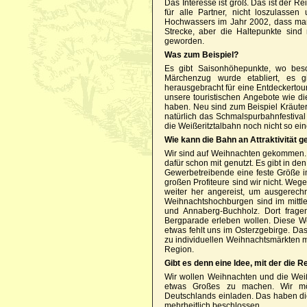
Das Interesse ist groß. Das ist der Re
für alle Partner, nicht loszulasse
Hochwassers im Jahr 2002, dass man 
Strecke, aber die Haltepunkte sind
geworden.
Was zum Beispiel?
Es gibt Saisonhöhepunkte, wo beso
Märchenzug wurde etabliert, es 
herausgebracht für eine Entdeckertour
unsere touristischen Angebote wie d
haben. Neu sind zum Beispiel Kräutert
natürlich das Schmalspurbahnfestival
die Weißeritztalbahn noch nicht so eine
Wie kann die Bahn an Attraktivität 
Wir sind auf Weihnachten gekommen. D
dafür schon mit genutzt. Es gibt in d
Gewerbetreibende eine feste Größe 
großen Profiteure sind wir nicht. We
weiter her angereist, um ausgerec
Weihnachtshochburgen sind im mittler
und Annaberg-Buchholz. Dort frage
Bergparade erleben wollen. Diese W
etwas fehlt uns im Osterzgebirge. Da
zu individuellen Weihnachtsmärkten m
Region.
Gibt es denn eine Idee, mit der die
Wir wollen Weihnachten und die Weiß
etwas Großes zu machen. Wir mö
Deutschlands einladen. Das haben di
mehrheitlich beschlossen.