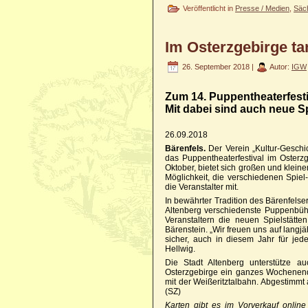
Veröffentlicht in
Presse / Medien
,
Säc
Im Osterzgebirge t
26. September 2018 |
Autor:
IGW
Zum 14. Puppentheaterfest
Mit dabei sind auch neue Sp
26.09.2018
Bärenfels.
Der Verein „Kultur-Geschic
das Puppentheaterfestival im Osterzg
Oktober, bietet sich großen und klein
Möglichkeit, die verschiedenen Spiel
die Veranstalter mit.
In bewährter Tradition des Bärenfel
Altenberg verschiedenste Puppenbü
Veranstaltern die neuen Spielstätt
Bärenstein. „Wir freuen uns auf lang
sicher, auch in diesem Jahr für je
Hellwig.
Die Stadt Altenberg unterstütze 
Osterzgebirge ein ganzes Wochenend
mit der Weißeritztalbahn. Abgestimmt 
(SZ)
Karten gibt es im Vorverkauf online