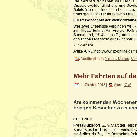
Die Veranstalter haben das Festiva
Dippoldiswalde, Glashütte und Seyde
Spielstätten zu finden und einzube
Osterzgebirgsmuseum Schloss Lauens
Für Reisende: Mit der Weißeritztalb
Wer zwei Erlebnisse verbinden will, k
zur Theaterbühne. Am Freitag, 9.45 
Sonnabend, 16 Uhr, das Figurentheate
das Theater Maskotte aus Buchholz „
Zur Website
Artikel-URL: http://www.sz-online.de/
Veröffentlicht in
Presse / Medien
,
Säc
Mehr Fahrten auf de
1. Oktober 2018 |
Autor:
IGW
Am kommenden Wochenende 
bringen Besucher zu einem 
01.10.2018
Freital/Kipsdorf.
Zum Start der Herbstf
Kurort Kipsdorf. Das teilt der Verkeh
zusätzlich ein Zug der Deutschen Rei