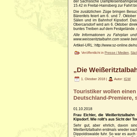
der Sächsische Dampfeisenbahngesells
15.42 in Freital-Hainsberg zur Fahrt b
Die zusätzlichen Züge bringen Besu
Bärenfels feiert am 6. und 7. Oktob
Sälen und im Bahnhof Kipsdorf. Das 
Obercarsdorf wird am 6. Oktober direk
buntes Treiben auf dem Festgelände. 
Alle Informationen zu Fahrplan un
www.weisseritztalbahn.com sowie beim
Artikel-URL: http://www.sz-online.de/
Veröffentlicht in
Presse / Medien
,
Säc
„Die Weißeritztalba
1. Oktober 2018 |
Autor:
IGW
Touristiker wollen eine
Deutschland-Premiere, s
01.10.2018
Frau Eichler, die Weißeritztalbah
Kipsdorf. Wie rollt’s aus Sicht der 
Sehr gut, aber ehrlich, davon s
Weißeritztalbahn erstmals wieder nach
Dippoldiswalde fuhr. So war es auch 