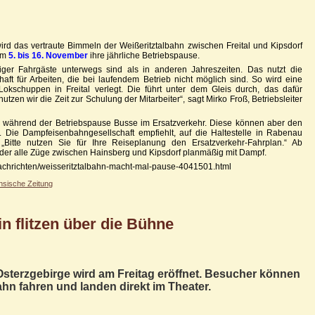
d das vertraute Bimmeln der Weißeritztalbahn zwischen Freital und Kipsdorf
om
5. bis 16. November
ihre jährliche Betriebspause.
niger Fahrgäste unterwegs sind als in anderen Jahreszeiten. Das nutzt die
ft für Arbeiten, die bei laufendem Betrieb nicht möglich sind. So wird eine
okschuppen in Freital verlegt. Die führt unter dem Gleis durch, das dafür
en wir die Zeit zur Schulung der Mitarbeiter“, sagt Mirko Froß, Betriebsleiter
n während der Betriebspause Busse im Ersatzverkehr. Diese können aber den
n. Die Dampfeisenbahngesellschaft empfiehlt, auf die Haltestelle in Rabenau
: „Bitte nutzen Sie für Ihre Reiseplanung den Ersatzverkehr-Fahrplan.“ Ab
er alle Züge zwischen Hainsberg und Kipsdorf planmäßig mit Dampf.
/nachrichten/weisseritztalbahn-macht-mal-pause-4041501.html
hsische Zeitung
in flitzen über die Bühne
sterzgebirge wird am Freitag eröffnet. Besucher können
ahn fahren und landen direkt im Theater.