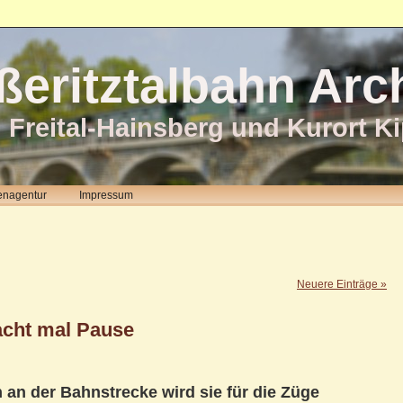
ßeritztalbahn Arc
 Freital-Hainsberg und Kurort K
enagentur
Impressum
Neuere Einträge »
acht mal Pause
 an der Bahnstrecke wird sie für die Züge