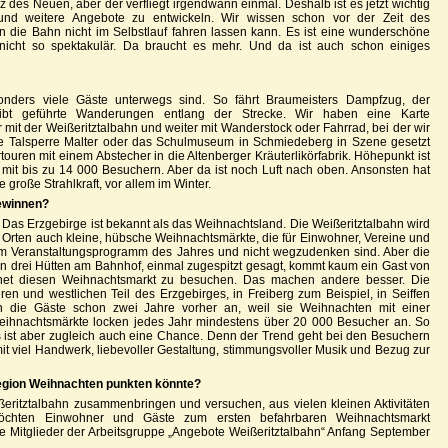
iz des Neuen, aber der verfliegt irgendwann einmal. Deshalb ist es jetzt wichtig
n und weitere Angebote zu entwickeln. Wir wissen schon vor der Zeit des
die Bahn nicht im Selbstlauf fahren lassen kann. Es ist eine wunderschöne
 nicht so spektakulär. Da braucht es mehr. Und da ist auch schon einiges
nders viele Gäste unterwegs sind. So fährt Braumeisters Dampfzug, der
gibt geführte Wanderungen entlang der Strecke. Wir haben eine Karte
 mit der Weißeritztalbahn und weiter mit Wanderstock oder Fahrrad, bei der wir
ie Talsperre Malter oder das Schulmuseum in Schmiedeberg in Szene gesetzt
ouren mit einem Abstecher in die Altenberger Kräuterlikörfabrik. Höhepunkt ist
 mit bis zu 14 000 Besuchern. Aber da ist noch Luft nach oben. Ansonsten hat
 große Strahlkraft, vor allem im Winter.
gewinnen?
as Erzgebirge ist bekannt als das Weihnachtsland. Die Weißeritztalbahn wird
en Orten auch kleine, hübsche Weihnachtsmärkte, die für Einwohner, Vereine und
im Veranstaltungsprogramm des Jahres und nicht wegzudenken sind. Aber die
gen drei Hütten am Bahnhof, einmal zugespitzt gesagt, kommt kaum ein Gast von
hnet diesen Weihnachtsmarkt zu besuchen. Das machen andere besser. Die
en und westlichen Teil des Erzgebirges, in Freiberg zum Beispiel, in Seiffen
n die Gäste schon zwei Jahre vorher an, weil sie Weihnachten mit einer
eihnachtsmärkte locken jedes Jahr mindestens über 20 000 Besucher an. So
s ist aber zugleich auch eine Chance. Denn der Trend geht bei den Besuchern
it viel Handwerk, liebevoller Gestaltung, stimmungsvoller Musik und Bezug zur
 Region Weihnachten punkten könnte?
eritztalbahn zusammenbringen und versuchen, aus vielen kleinen Aktivitäten
chten Einwohner und Gäste zum ersten befahrbaren Weihnachtsmarkt
e Mitglieder der Arbeitsgruppe „Angebote Weißeritztalbahn“ Anfang September