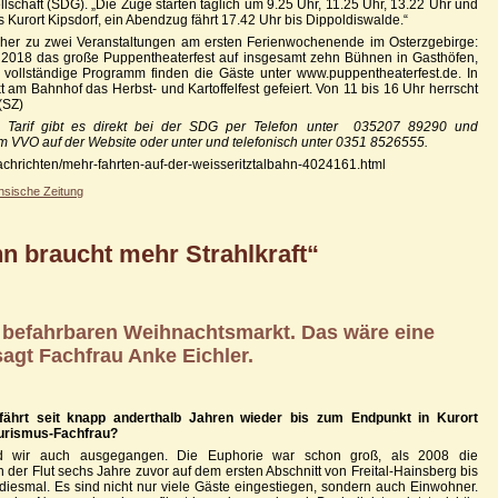
chaft (SDG). „Die Züge starten täglich um 9.25 Uhr, 11.25 Uhr, 13.22 Uhr und
is Kurort Kipsdorf, ein Abendzug fährt 17.42 Uhr bis Dippoldiswalde.“
cher zu zwei Veranstaltungen am ersten Ferienwochenende im Osterzgebirge:
er 2018 das große Puppentheaterfest auf insgesamt zehn Bühnen in Gasthöfen,
vollständige Programm finden die Gäste unter www.puppentheaterfest.de. In
t am Bahnhof das Herbst- und Kartoffelfest gefeiert. Von 11 bis 16 Uhr herrscht
(SZ)
d Tarif gibt es direkt bei der SDG per Telefon unter 035207 89290 und
 VVO auf der Website oder unter und telefonisch unter 0351 8526555.
nachrichten/mehr-fahrten-auf-der-weisseritztalbahn-4024161.html
hsische Zeitung
hn braucht mehr Strahlkraft“
n befahrbaren Weihnachtsmarkt. Das wäre eine
agt Fachfrau Anke Eichler.
n fährt seit knapp anderthalb Jahren wieder bis zum Endpunkt in Kurort
Tourismus-Fachfrau?
ind wir auch ausgegangen. Die Euphorie war schon groß, als 2008 die
 der Flut sechs Jahre zuvor auf dem ersten Abschnitt von Freital-Hainsberg bis
diesmal. Es sind nicht nur viele Gäste eingestiegen, sondern auch Einwohner.