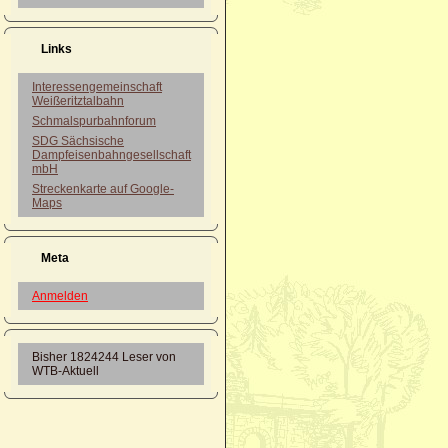
Links
Interessengemeinschaft
Weißeritztalbahn
Schmalspurbahnforum
SDG Sächsische
Dampfeisenbahngesellschaft
mbH
Streckenkarte auf Google-
Maps
Meta
Anmelden
Bisher
1824244
Leser von
WTB-Aktuell