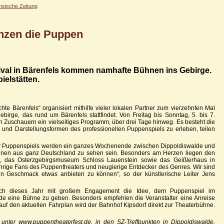
hsische Zeitung
anzen die Puppen
ival in Bärenfels kommen namhafte Bühnen ins Gebirge.
ielstätten.
hte Bärenfels“ organisiert mithilfe vieler lokalen Partner zum vierzehnten Mal
ebirge, das rund um Bärenfels stattfindet. Von Freitag bis Sonntag, 5. bis 7.
en Zuschauern ein vielseitiges Programm, über drei Tage hinweg. Es besteht die
- und Darstellungsformen des professionellen Puppenspiels zu erleben, teilen
ser Puppenspiels werden ein ganzes Wochenende zwischen Dippoldiswalde und
hnen aus ganz Deutschland zu sehen sein. Besonders am Herzen liegen den
en, das Osterzgebirgsmuseum Schloss Lauenstein sowie das Geißlerhaus in
jährige Fans des Puppentheaters und neugierige Entdecker des Genres. Wir sind
den Geschmack etwas anbieten zu können“, so der künstlerische Leiter Jens
auch dieses Jahr mit großem Engagement die Idee, dem Puppenspiel im
e eine Bühne zu geben. Besonders empfehlen die Veranstalter eine Anreise
auf den aktuellen Fahrplan wird der Bahnhof Kipsdorf direkt zur Theaterbühne.
 unter www.puppentheaterfest.de, in den SZ-Treffpunkten in Dippoldiswalde,