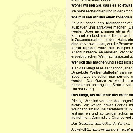
Woher wissen Sie, dass es so etwas 
Ich habe recherchiert und in der Art 
Wie müssen wir uns einen rollenden
Es gibt schon den Kleinbahnadvent
ausbauen und attraktiver machen. D
werden. Aber nicht immer etwas Ähn
Bahnhof ein bestimmtes Thema weihnac
in Zusammenarbeit mit dem Hains ein
eine Kerzenwerkstatt, wo die Besuch
Kurort Kipsdorf wäre zum Beispiel 
Anschubstrecke. An anderen Statione
erzgebirgischen Weihnachtsspezialitä
Wer soll das machen und setzt sich 
Klar, das klingt alles sehr schön, abe
„Angebote Weißeritztalbahn“ sammeln
fragen, was sie schon machen und w
werden. Das Ganze zu koordinieren
Kommunen entlang der Strecke vor w
Unterstützung.
Das klingt, als bräuchte das mehr Vo
Richtig. Wir sind von der Idee abger
nichts. Wir wollen etwas Großes mit
Weihnachtsmarkt Deutschlands 2019 s
festmachen und ab Januar schon in
aufnehmen. Dann ist die Chance viel 
Das Gespräch führte Mandy Schaks.
Artikel-URL: http://www.sz-online.de/