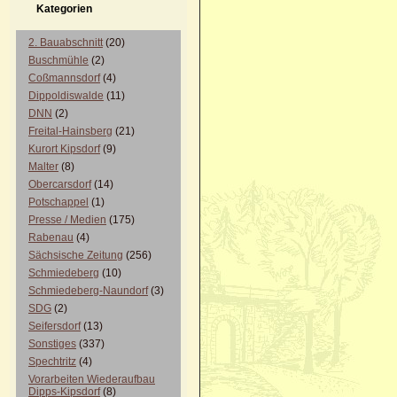
Kategorien
2. Bauabschnitt
(20)
Buschmühle
(2)
Coßmannsdorf
(4)
Dippoldiswalde
(11)
DNN
(2)
Freital-Hainsberg
(21)
Kurort Kipsdorf
(9)
Malter
(8)
Obercarsdorf
(14)
Potschappel
(1)
Presse / Medien
(175)
Rabenau
(4)
Sächsische Zeitung
(256)
Schmiedeberg
(10)
Schmiedeberg-Naundorf
(3)
SDG
(2)
Seifersdorf
(13)
Sonstiges
(337)
Spechtritz
(4)
Vorarbeiten Wiederaufbau
Dipps-Kipsdorf
(8)